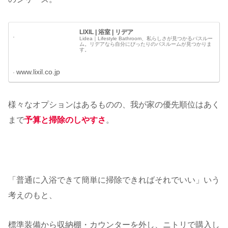
LIXIL | 浴室 | リデア
Lidea｜Lifestyle Bathroom、私らしさが見つかるバスルー
ム。リデアなら自分にぴったりのバスルームが見つかりま
す。
www.lixil.co.jp
様々なオプションはあるものの、我が家の優先順位はあく
まで
予算と掃除のしやすさ
。
「普通に入浴できて簡単に掃除できればそれでいい」いう
考えのもと、
標準装備から収納棚・カウンターを外し、ニトリで購入し