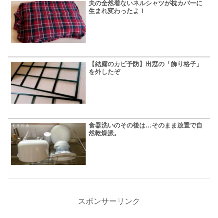
夫の全然着ないネルシャツが枕カバーに
生まれ変わったよ！
【結露のカビ予防】出窓の「飾り格子」
を外したぞ
食器洗いのその後は…そのまま放置で自
然乾燥派。
スポンサーリンク