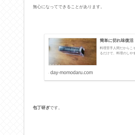
無心になってできることがあります。
簡単に切れ味復活
料理苦手人間だからこ
るだけで、料理のしや
day-momodaru.com
包丁研ぎ
です。