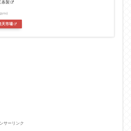
燕三条製
gyou)
楽天市場
ンサーリンク