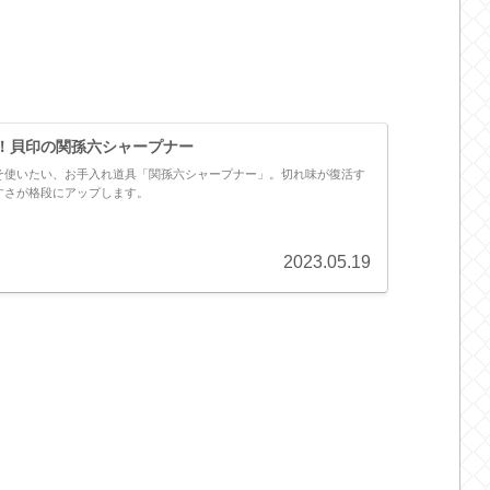
！貝印の関孫六シャープナー
そ使いたい、お手入れ道具「関孫六シャープナー」。切れ味が復活す
すさが格段にアップします。
2023.05.19