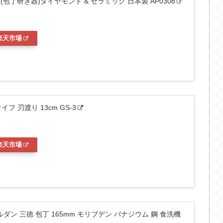
ー(包丁研ぎ器)ダイヤモンド & セラミック 日本製 AP0308
楽天市場
フ 刃渡り 13cm GS-3
楽天市場
ダン 三徳 包丁 165mm モリブデン バナジウム 鋼 食洗機