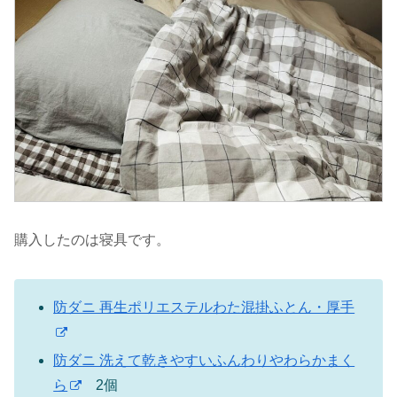
購入したのは寝具です。
防ダニ 再生ポリエステルわた混掛ふとん・厚手
防ダニ 洗えて乾きやすいふんわりやわらかまく
ら
2個