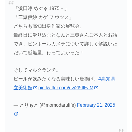
「浜田浄 めぐる 1975－」
「三嶽伊紗 カゲ ヲ ウツス」
どちらも高知出身作家の展覧会。
最終日に滑り込むとなんと三嶽さんご本人とお話
でき、ピンホールカメラについて詳しく解説いた
だいて感無量。行ってよかった！
そしてマルクランチ。
ビールが飲みたくなる美味しい唐揚げ。
#高知県
立美術館
pic.twitter.com/dw2l5IfEJM
— とりもと (@momodarulife)
February 21, 2025