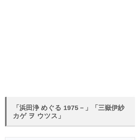
「浜田浄 めぐる 1975－」「三嶽伊紗
カゲ ヲ ウツス」